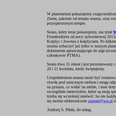
W planetarium pokazujemy rozgwieżdżone
Ziemi, zależnie od tematu seansu, oraz r
przyspieszonym tempie.
Seans, który teraz pokazujemy, ma tytuł
W
Fromborkiem od nocy sylwestrowej 2013/1
Księżyc i Jowisza z księżycami. Po klikni
można zobaczyć już tylko w naszym planet
dokumentu uprawniającego do ulgi (uczniow
członkowie PTMA).
Seans trwa 31 minut i jest prezentowany c
20 i 21 kwietnia, kiedy świętujemy.
Uzupełnieniem seansu może być rozmowa 
chwilę pod sztucznym niebem i mogę odpow
na pytania, co widać na niebie, i inne doty
szczególnie meteorytów, które są moją sp
trzeba się wcześniej umówić, bo nie ka
się można elektronicznie
aspmet@wp.pl
a
Andrzej S. Pilski, do usług.